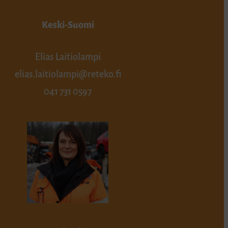
Keski-Suomi
Elias Laitiolampi
elias.laitiolampi@reteko.fi
041 731 0597