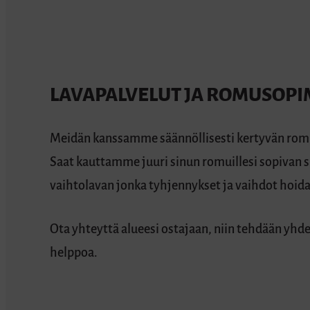
LAVAPALVELUT JA ROMUSOP
Meidän kanssamme säännöllisesti kertyvän romu
Saat kauttamme juuri sinun romuillesi sopivan s
vaihtolavan jonka tyhjennykset ja vaihdot hoid
Ota yhteyttä alueesi ostajaan, niin tehdään yhd
helppoa.