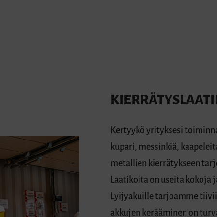
KIERRÄTYSLAATI
Kertyykö yrityksesi toiminn
kupari, messinkiä, kaapelei
metallien kierrätykseen tar
Laatikoita on useita kokoja ja
Lyijyakuille tarjoamme tiivii
akkujen kerääminen on turva