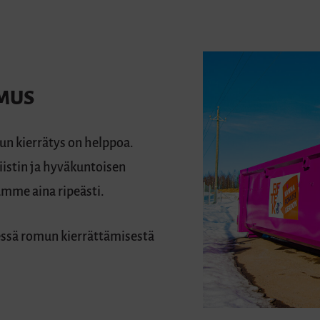
IMUS
n kierrätys on helppoa.
iistin ja hyväkuntoisen
amme aina ripeästi.
essä romun kierrättämisestä