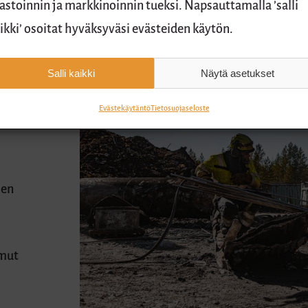
lastoinnin ja markkinoinnin tueksi. Napsauttamalla ’salli
ikki’ osoitat hyväksyväsi evästeiden käytön.
Salli kaikki
Näytä asetukset
Evästekäytäntö
Tietosuojaseloste
muerät
ien
omut