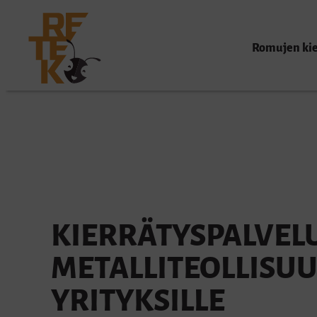
Siirry
suoraan
Reteko
Romujen kie
sisältöön
Kanna
romusi
kekoon
KIERRÄTYSPALVEL
METALLITEOLLISUU
YRITYKSILLE