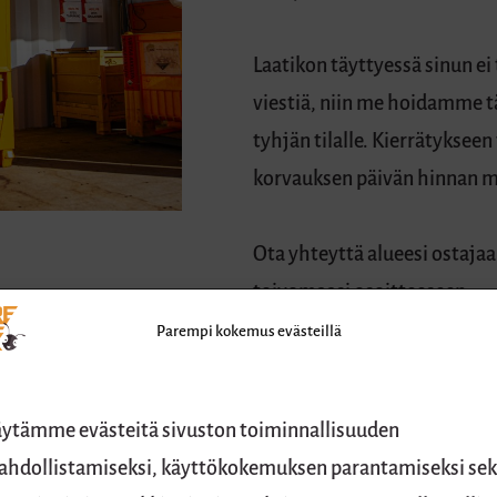
Laatikon täyttyessä sinun ei 
viestiä, niin me hoidamme 
tyhjän tilalle. Kierrätyksee
korvauksen päivän hinnan 
Ota yhteyttä alueesi ostaja
toivomaasi osoitteeseen.
Parempi kokemus evästeillä
ytämme evästeitä sivuston toiminnallisuuden
hdollistamiseksi, käyttökokemuksen parantamiseksi se