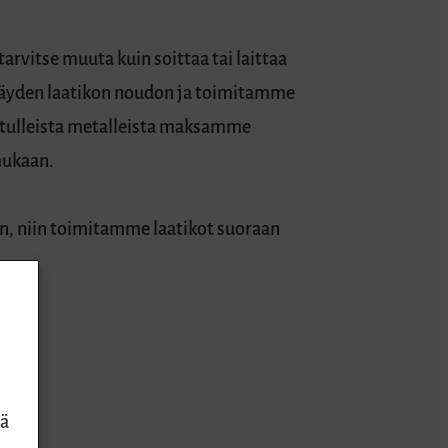
tarvitse muuta kuin soittaa tai laittaa
täyden laatikon noudon ja toimitamme
n tulleista metalleista maksamme
mukaan.
an, niin toimitamme laatikot suoraan
kä