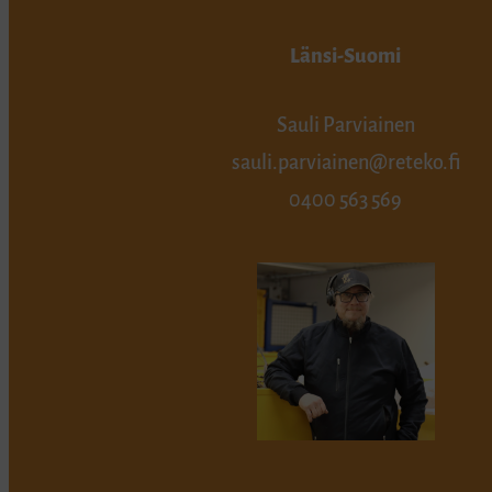
Länsi-Suomi
Sauli Parviainen
sauli.parviainen@reteko.fi
0400 563 569