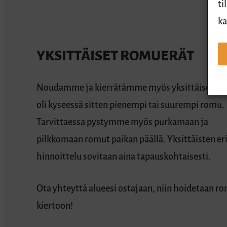
ti
ka
YKSITTÄISET ROMUERÄT
Noudamme ja kierrätämme myös yksittäiset ro
oli kyseessä sitten pienempi tai suurempi romu.
Tarvittaessa pystymme myös purkamaan ja
pilkkomaan romut paikan päällä. Yksittäisten er
hinnoittelu sovitaan aina tapauskohtaisesti.
Ota yhteyttä alueesi ostajaan, niin hoidetaan r
kiertoon!