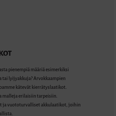
KOT
asta pienempiä määriä esimerkiksi
ta tai lyijyakkuja? Arvokkaampien
joamme kätevät kierrätyslaatikot.
 malleja erilaisiin tarpeisiin.
t ja vuototurvalliset akkulaatikot, joihin
llista.