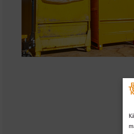
Kä
ma