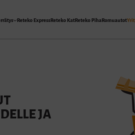
rrätys
Reteko Express
Reteko Kat
Reteko Piha
Romuautot
Yrit
UT
DELLE JA