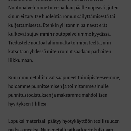
Noutopalvelumme tulee paikan päälle nopeasti, joten
sinun ei tarvitse huolehtia romun säilyttämisestä tai
kuljettamisesta. Etenkin yli tonnin painavat erät
kulkevat sujuvimmin noutopalvelumme kyydissä.
Tiedustele noutoa lähimmältä toimipisteeltä, niin
katsotaan yhdessä miten romut saadaan parhaiten
liikkumaan.
Kun romumetallit ovat saapuneet toimipisteeseemme,
hoidamme punnitsemisen ja toimitamme sinulle
punnitustodistuksen ja maksamme mahdollisen
hyvityksen tilillesi.
Lopuksi materiaali päätyy hyötykäyttöön teollisuuden
raaka-aineeksi. Näin metalli jatkaa kiertokulkuaan