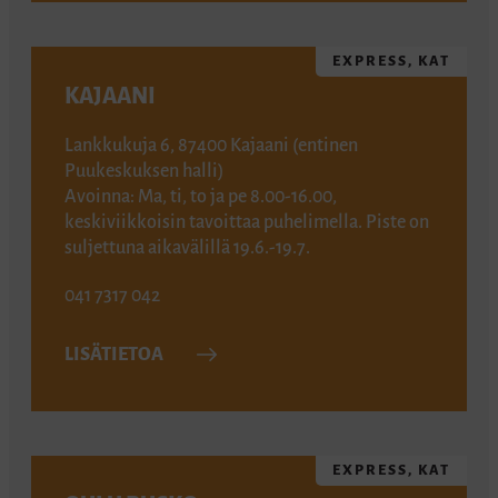
EXPRESS, KAT
KAJAANI
Lankkukuja 6, 87400 Kajaani (entinen
Puukeskuksen halli)
Avoinna: Ma, ti, to ja pe 8.00-16.00,
keskiviikkoisin tavoittaa puhelimella. Piste on
suljettuna aikavälillä 19.6.-19.7.
041 7317 042
LISÄTIETOA
EXPRESS, KAT