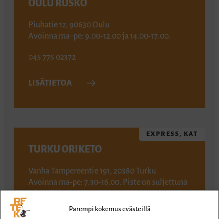
OULU RUSKO
Piuhatie 12, 90630 Oulu
Avoinna ma–pe: 9.00-12.00 ja 14.00-17.00.
045 775 02372
LISÄTIETOA
EXPRESS, KAT
TURKU ORIKETO
Vanha Tampereentie 191, 20380 Turku
Avoinna ma-pe: 7.30-16.00. Piste on suljettuna
aikavälillä 19.6.-19.7.
Parempi kokemus evästeillä
029 170 2135