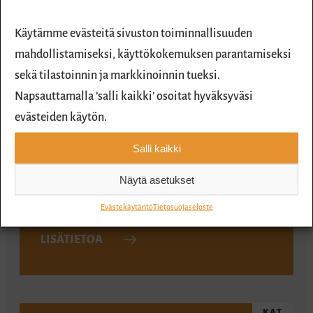
LISÄTIETOA
Käytämme evästeitä sivuston toiminnallisuuden
mahdollistamiseksi, käyttökokemuksen parantamiseksi
sekä tilastoinnin ja markkinoinnin tueksi.
Napsauttamalla ’salli kaikki’ osoitat hyväksyväsi
EXPRESS, KAT
evästeiden käytön.
LOHJA
Salli kaikki
Kalkkiradantie 3, 08700 Lohja
Avoinna ma-pe 8.00-16.30.
Näytä asetukset
044 431 4989
Evästekäytäntö
Tietosuojaseloste
LISÄTIETOA
KAT