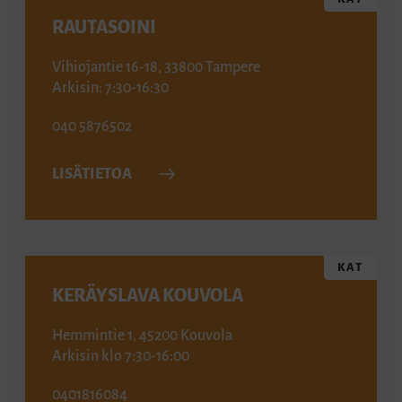
RAUTASOINI
Vihiojantie 16-18, 33800 Tampere
Arkisin: 7:30-16:30
040 5876502
LISÄTIETOA
KAT
KERÄYSLAVA KOUVOLA
Hemmintie 1, 45200 Kouvola
Arkisin klo 7:30-16:00
0401816084