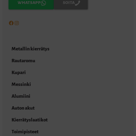
WHATSAPP
SOITA
Facebook
Instagram
Metallin kierrätys
Rautaromu
Kupari
Messinki
Alumiini
Auton akut
Kierrätyslaatikot
Toimipisteet