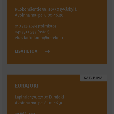
Ruokomäentie 58, 40530 Jyväskylä
Avoinna ma–pe: 8.00–16.30.
010 325 2634 (toimisto)
041 731 0597 (ostot)
elias.laitiolampi@reteko.fi
LISÄTIETOA
KAT, PIHA
EURAJOKI
Lapintie 179, 27100 Eurajoki
Avoinna ma–pe: 8.00–16.30
02 868 0700