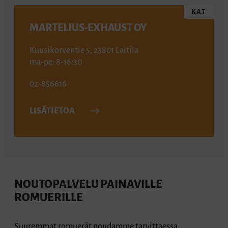
KAT
MARTELIUS-EXHAUST OY
Kuusikorventie 5, 23801 Laitila
ma-pe: 8-16:30
02-856616
LISÄTIETOA
NOUTOPALVELU PAINAVILLE
ROMUERILLE
Suuremmat romuerät noudamme tarvittaessa.