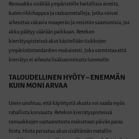
Romuakku sisältää ympäristölle haitallisia aineita,
kuten rikkihappoa ja raskasmetalleja, jotka voivat
aiheuttaa vakavia maaperän ja vesistön saastumisia, jos
akku päätyy väärään paikkaan. Retekon
kierrätyspisteissä akut käsitellään tiukkojen
ympäristöstandardien mukaisesti, joka varmistaa että
kierrätys ei aiheuta lisäkuormitusta luonnolle.
TALOUDELLINEN HYÖTY – ENEMMÄN
KUIN MONI ARVAA
Usein unohtuu, että käytetystä akusta voi saada myös
rahallista korvausta. Retekon kierrätyspisteissä
romuakkujen vastaanotosta maksetaan päivän paras
hinta. Hinta perustuu akun sisältämän metallin