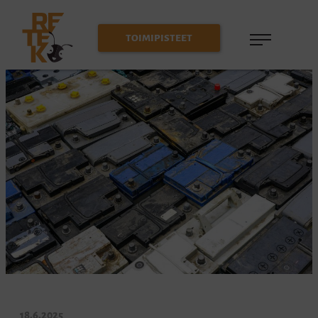
Siirry
suoraan
Reteko
TOIMIPISTEET
sisältöön
Kanna
romusi
kekoon
18.6.2025