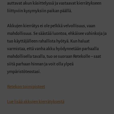
auttavat akun käsittelyssä ja vastaavat kierrätykseen
liittyviin kysymyksiin paikan päällä.
Akkujen kierrätys ei ole pelkkä velvollisuus, vaan
mahdollisuus. Se säästää luontoa, ehkäisee vahinkoja ja
tuo käyttäjälleen rahallista hyötyä. Kun haluat
varmistaa, että vanha akku hyödynnetään parhaalla
mahdollisella tavalla, tuo se suoraan Retekolle – saat
siitä parhaan hinnan ja voit olla ylpeä
ympäristöteostasi.
Retekon toimipisteet
Lue lisää akkujen kierrätyksestä