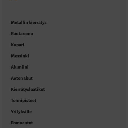
Metallin kierrätys
Rautaromu
Kupari
Messinki
Alumiini
Auton akut
Kierrätyslaatikot
Toimipisteet
Yrityksille
Romuautot