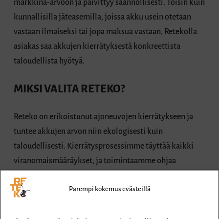
markkina-arvoon ja päivittyy säännöllisesti. Toisin kuin
kunnallisilla jäteasemilla, joissa akku usein otetaan
vastaan ilmaiseksi tai jopa maksua vastaan, Retekolla
asiakas saa akkujen kierrätyksestä konkreettista
taloudellista hyötyä.
MIKSI VALITA RETEKO?
Reteko on erikoistunut ajoneuvojen kierrätykseen ja
tuntee akkujen arvon niin ekologisesti kuin
taloudellisesti. Kierrätysprosessimme täyttää kaikki
viranomaismääräykset, ja toimintaamme ohjaa
vastuullisuus – niin luonnon kuin asiakkaidenkin
Parempi kokemus evästeillä
suuntaan. Kun tuot akun suoraan Retekon
kierrätyspisteeseen, voit olla varma, että: