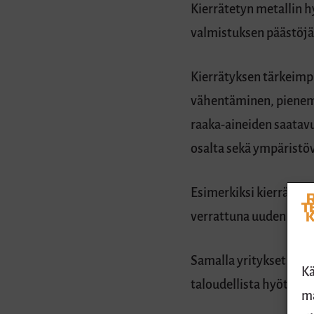
Kierrätetyn metallin 
valmistuksen päästöjä
Kierrätyksen tärkeimp
vähentäminen, pienemm
raaka-aineiden saata
osalta sekä ympäristö
Esimerkiksi kierrätet
verrattuna uuden alum
Samalla yritykset ja yk
Kä
taloudellista hyötyä k
ma