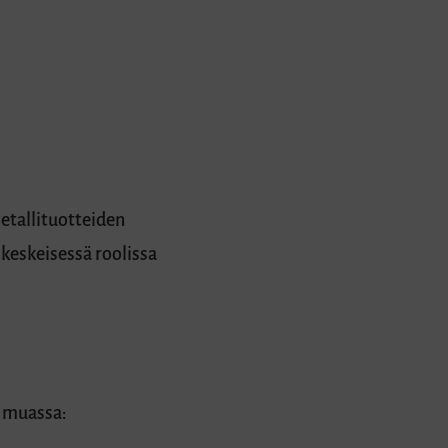
etallituotteiden
keskeisessä roolissa
n muassa: