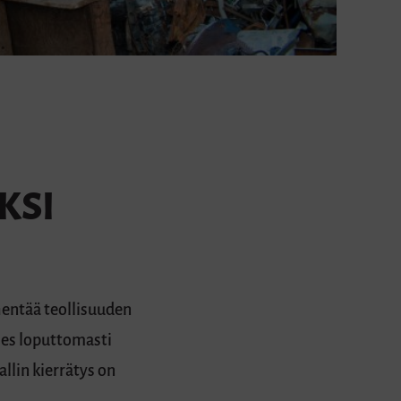
KSI
hentää teollisuuden
hes loputtomasti
llin kierrätys on