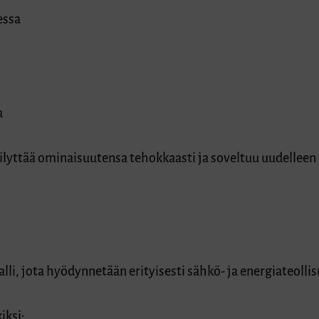
essa
a
ilyttää ominaisuutensa tehokkaasti ja soveltuu uudellee
lli, jota hyödynnetään erityisesti sähkö- ja energiateolli
iksi: