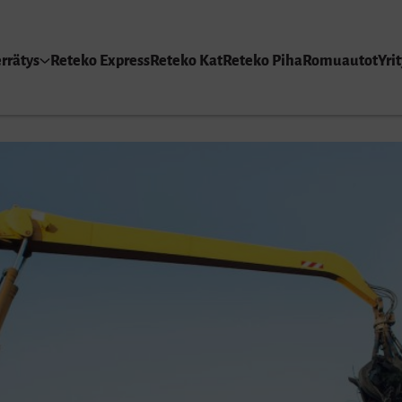
rrätys
Reteko Express
Reteko Kat
Reteko Piha
Romuautot
Yrit