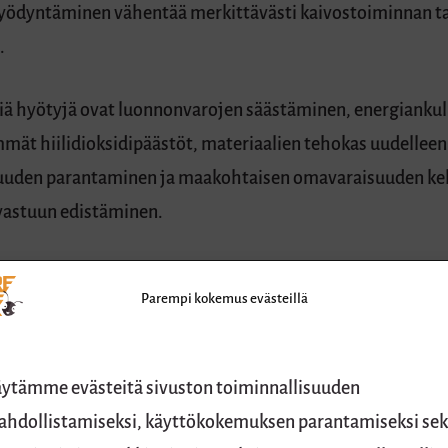
hyödyntäminen vähentää merkittävästi kaivostoiminnan ta
.
iä hyötyjä ovat luonnonvarojen säästäminen, energianku
ät hiilidioksidipäästöt, materiaalien tehokas uudelleen
vuuden parantaminen ja maakohtaisen omavaraisuuden k
vastuun edistäminen.
yn alumiinin hyödyntäminen vaatii huomattavasti vähem
Parempi kokemus evästeillä
iinin valmistukseen. Sama koskee useita muitakin metalli
sityishenkilöt voivat vapauttaa tilaa, tehostaa materiaaliv
ytämme evästeitä sivuston toiminnallisuuden
ierrätettävästä romumetallista.
hdollistamiseksi, käyttökokemuksen parantamiseksi se