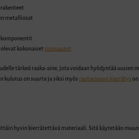
irakenteet
en metalliosat
ikomponentit
 olevat kokonaiset
romuautot
delle tärkeä raaka-aine, jota voidaan hyödyntää uusien m
 kulutus on suurta ja siksi myös
rautaromun kierrätys
on 
rittäin hyvin kierrätettävä materiaali. Sitä käytetään muu