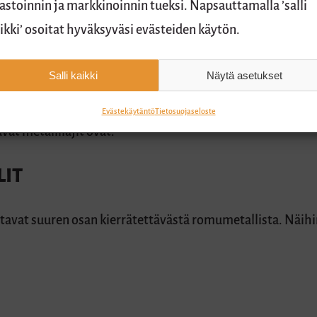
lastoinnin ja markkinoinnin tueksi. Napsauttamalla ’salli
LLIA VOIDAAN KIERRÄTTÄÄ?
ikki’ osoitat hyväksyväsi evästeiden käytön.
voidaan kierrättää tehokkaasti uudelleen. Metallien kierrä
Salli kaikki
Näytä asetukset
iseen, lajitteluun ja jalostamiseen oikeisiin jatkokäsitte
Evästekäytäntö
Tietosuojaseloste
vät metallilajit ovat:
IT
avat suuren osan kierrätettävästä romumetallista. Näihi