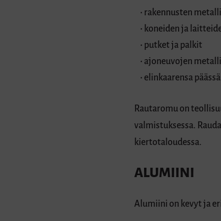
rakennusten metall
koneiden ja laitteid
putket ja palkit
ajoneuvojen metall
elinkaarensa päässä
Rautaromu on teollisuu
valmistuksessa. Raudan
kiertotaloudessa.
ALUMIINI
Alumiini on kevyt ja e