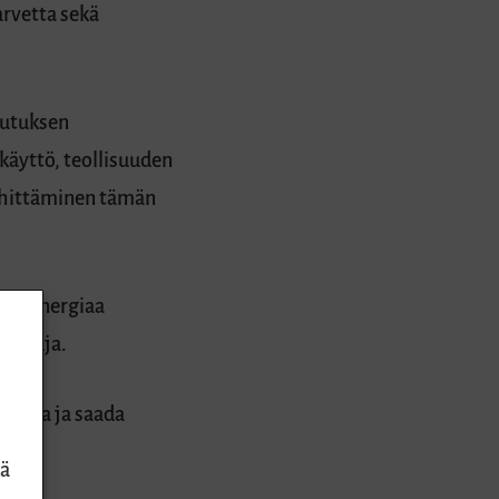
rvetta sekä
lutuksen
käyttö, teollisuuden
ehittäminen tämän
män energiaa
laatuja.
irtoja ja saada
kä