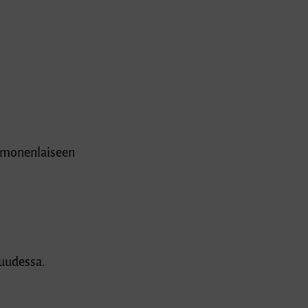
n monenlaiseen
suudessa.