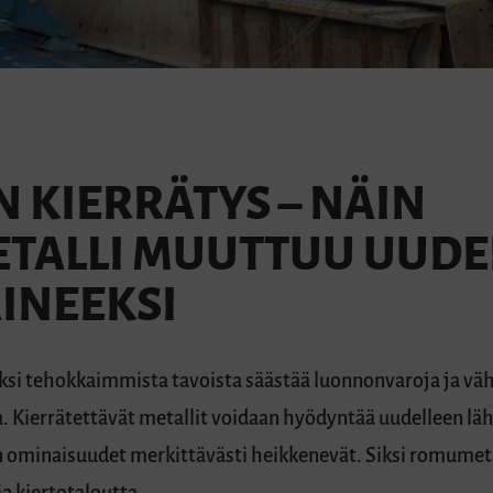
N KIERRÄTYS – NÄIN
TALLI MUUTTUU UUDE
INEEKSI
yksi tehokkaimmista tavoista säästää luonnonvaroja ja vä
 Kierrätettävät metallit voidaan hyödyntää uudelleen lä
n ominaisuudet merkittävästi heikkenevät. Siksi romumeta