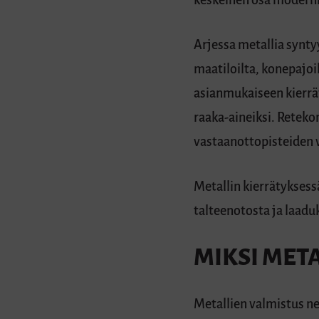
keskeinen osa moderni
Arjessa metallia synty
maatiloilta, konepajoi
asianmukaiseen kierrät
raaka-aineiksi. Reteko
vastaanottopisteiden 
Metallin kierrätyksess
talteenotosta ja laadu
MIKSI MET
Metallien valmistus ne