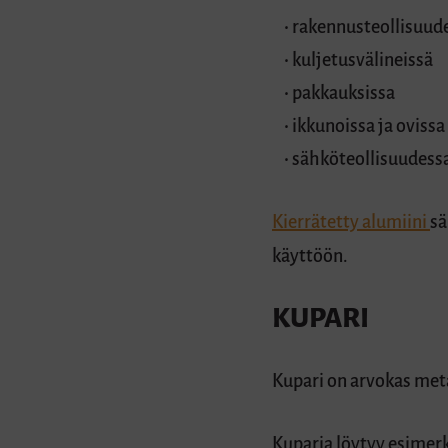
rakennusteollisuud
kuljetusvälineissä
pakkauksissa
ikkunoissa ja ovissa
sähköteollisuudess
Kierrätetty alumiini
sä
käyttöön.
KUPARI
Kupari on arvokas meta
Kuparia löytyy esimerk