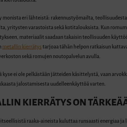
a kiertotaloutta.
y monista eri lähteistä: rakennustyömailta, teollisuudest
lta, yritysten varastoista sekä kotitalouksista. Kun romum
ykseen, materiaalit saadaan takaisin teollisuuden käyttö
n
metallin kierrätys
tarjoaa tähän helpon ratkaisun kattav
verkoston sekä romujen noutopalvelun avulla.
ä kyse ei ole pelkästään jätteiden käsittelystä, vaan arvok
kkaasta jalostamisesta uudelleenkäyttöä varten.
ALLIN KIERRÄTYS ON TÄRKEÄ
itseellisistä raaka-aineista kuluttaa runsaasti energiaa ja