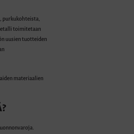
a, purkukohteista,
etalli toimitetaan
ön uusien tuotteiden
an
kaiden materiaalien
Ä?
 luonnonvaroja.