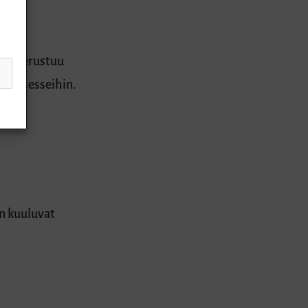
tys perustuu
lyprosesseihin.
n kuuluvat