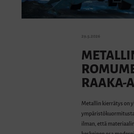
29.5.2026
METALLI
ROMUME
RAAKA-A
Metallin kierrätys on 
ympäristökuormitusta.
ilman, että materiaali